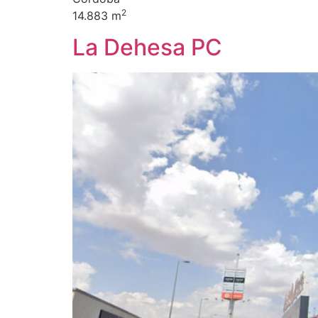
2
14.883 m
La Dehesa PC