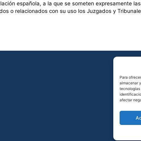
gislación española, a la que se someten expresamente la
vados o relacionados con su uso los Juzgados y Tribuna
Para ofrecer
almacenar y/
tecnologías
identificaci
afectar nega
A