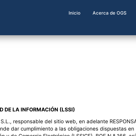
Inicio
Acerca de OGS
D DE LA INFORMACIÓN (LSSI)
, responsable del sitio web, en adelante RESPONSABL
nde dar cumplimiento a las obligaciones dispuestas en l
ón y de Comercio Electrónico (LSSICE), BOE N º 166, así