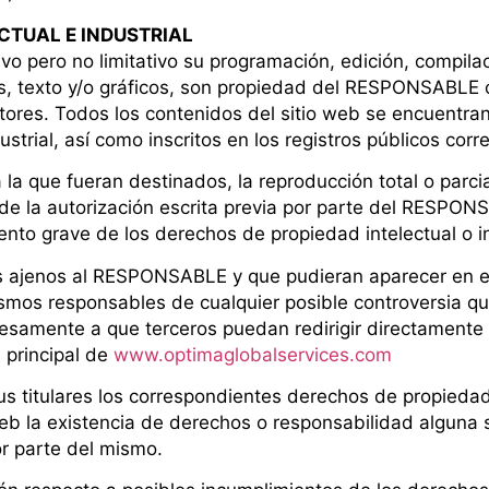
CTUAL E INDUSTRIAL
ativo pero no limitativo su programación, edición, comp
s, texto y/o gráficos, son propiedad del RESPONSABLE o,
utores. Todos los contenidos del sitio web se encuentr
ustrial, así como inscritos en los registros públicos cor
a que fueran destinados, la reproducción total o parcial
 de la autorización escrita previa por parte del RESPON
nto grave de los derechos de propiedad intelectual o in
cos ajenos al RESPONSABLE y que pudieran aparecer en e
ismos responsables de cualquier posible controversia qu
amente a que terceros puedan redirigir directamente a 
b principal de
www.optimaglobalservices.com
titulares los correspondientes derechos de propiedad i
 web la existencia de derechos o responsabilidad algun
r parte del mismo.